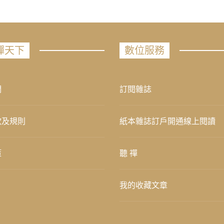
禪天下
數位服務
們
訂閱雜誌
款及規則
紙本雜誌訂戶開通線上閱讀
策
聽 禪
我的收藏文章