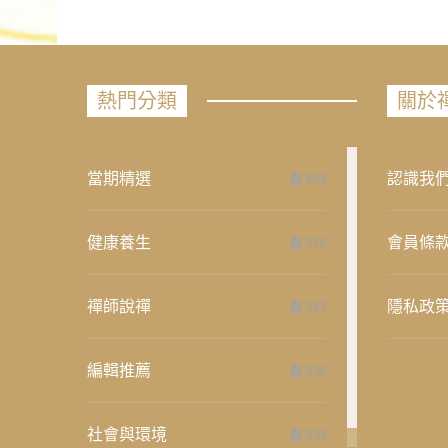
熱門分類
關於
當期精選
認識我
658
健康養生
會員條
276
禪師說禪
隱私政
267
編輯推薦
236
社會與環境
235