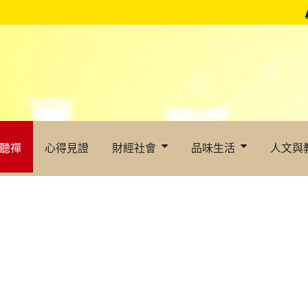
聽禪
心得見證
財經社會
品味生活
人文與