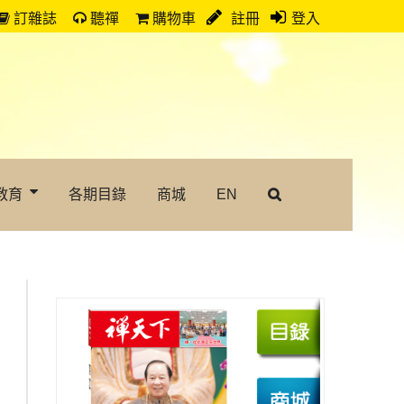
訂雜誌
聽禪
購物車
註冊
登入
教育
各期目錄
商城
EN