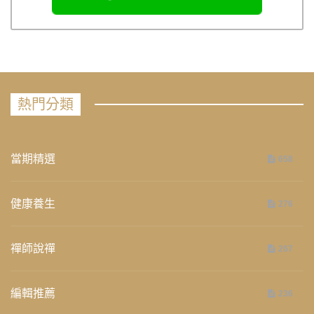
熱門分類
當期精選
658
健康養生
276
禪師說禪
267
編輯推薦
236