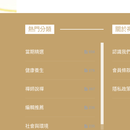
熱門分類
關於
當期精選
認識我
658
健康養生
會員條
276
禪師說禪
隱私政
267
編輯推薦
236
社會與環境
235