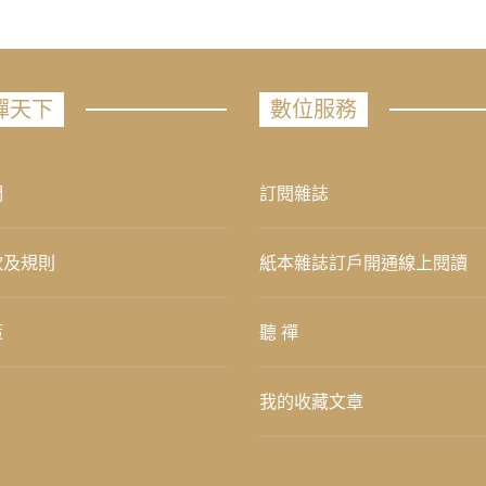
禪天下
數位服務
們
訂閱雜誌
款及規則
紙本雜誌訂戶開通線上閱讀
策
聽 禪
我的收藏文章