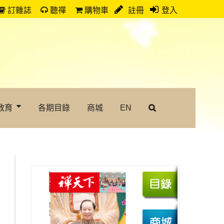
訂雜誌
聽禪
購物車
註冊
登入
教育
各期目錄
商城
EN