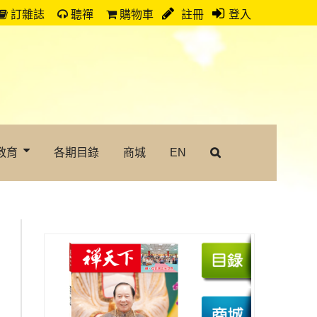
訂雜誌
聽禪
購物車
註冊
登入
教育
各期目錄
商城
EN