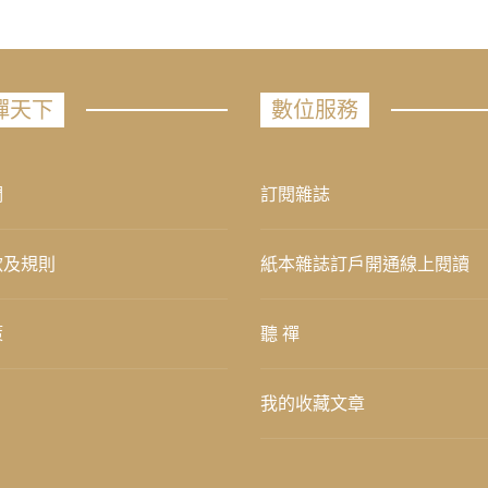
禪天下
數位服務
們
訂閱雜誌
款及規則
紙本雜誌訂戶開通線上閱讀
策
聽 禪
我的收藏文章