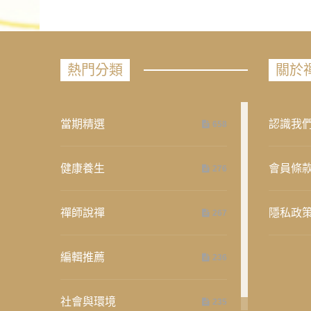
熱門分類
關於
當期精選
認識我
658
健康養生
會員條
276
禪師說禪
隱私政
267
編輯推薦
236
社會與環境
235