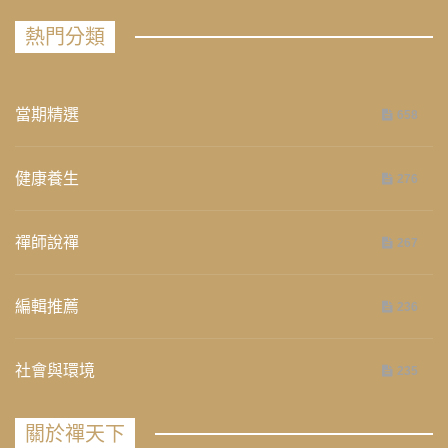
熱門分類
當期精選
658
健康養生
276
禪師說禪
267
編輯推薦
236
社會與環境
235
關於禪天下