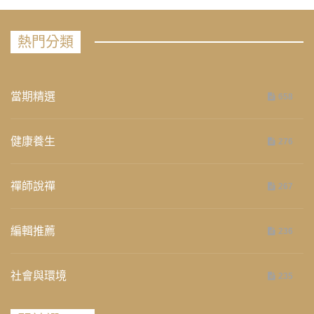
熱門分類
當期精選
658
健康養生
276
禪師說禪
267
編輯推薦
236
社會與環境
235