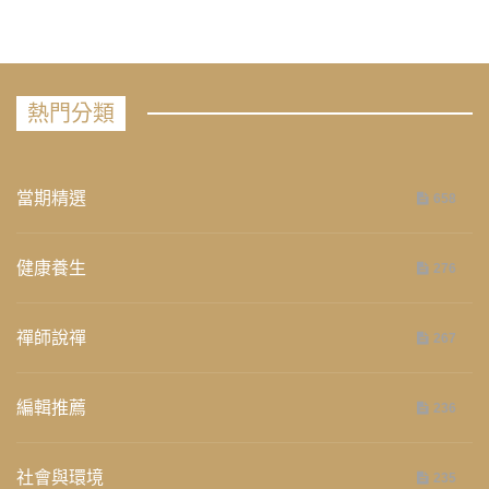
熱門分類
當期精選
658
健康養生
276
禪師說禪
267
編輯推薦
236
社會與環境
235