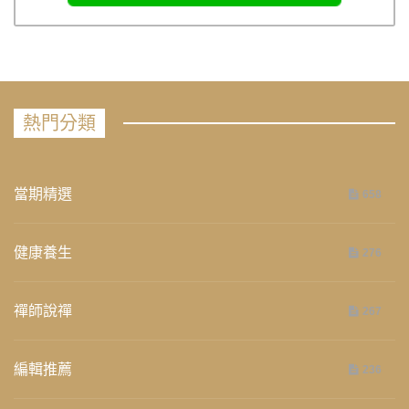
熱門分類
當期精選
658
健康養生
276
禪師說禪
267
編輯推薦
236