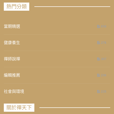
熱門分類
當期精選
658
健康養生
276
禪師說禪
267
編輯推薦
236
社會與環境
235
關於禪天下