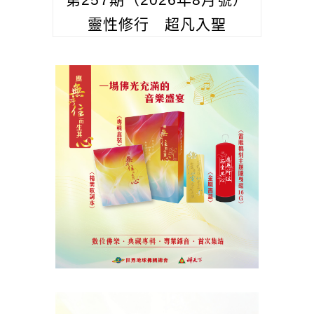
靈性修行 超凡入聖