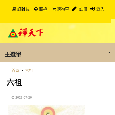
訂雜誌
聽禪
購物車
註冊
登入
主選單
首頁
>
六祖
六祖
2023-07-26