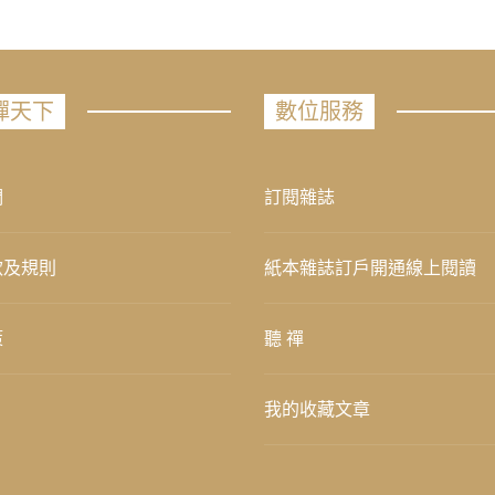
禪天下
數位服務
們
訂閱雜誌
款及規則
紙本雜誌訂戶開通線上閱讀
策
聽 禪
我的收藏文章