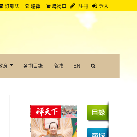
訂雜誌
聽禪
購物車
註冊
登入
教育
各期目錄
商城
EN