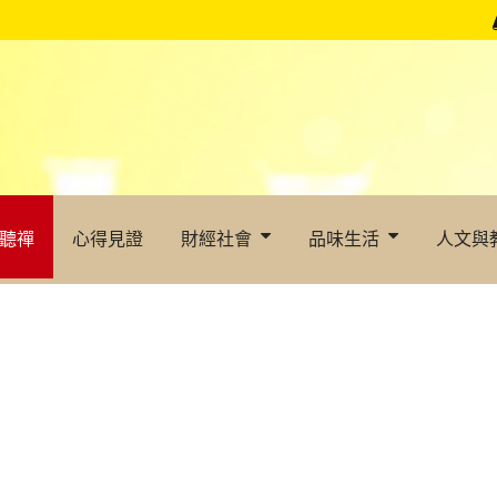
聽禪
心得見證
財經社會
品味生活
人文與