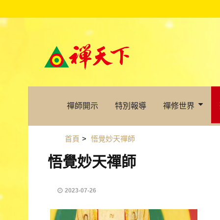
禪師開示
特別報導
禪修世界
首頁
>
悟覺妙天禪師
悟覺妙天禪師
2023-07-26