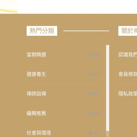
熱門分類
關於
當期精選
認識我
658
健康養生
會員條
275
禪師說禪
隱私政
267
編輯推薦
236
社會與環境
235