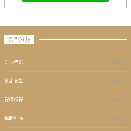
熱門分類
當期精選
658
健康養生
276
禪師說禪
267
編輯推薦
236