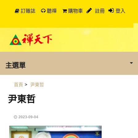
訂雜誌
聽禪
購物車
註冊
登入
主選單
首頁
>
尹東哲
尹東哲
2023-09-04