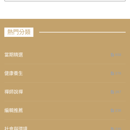
熱門分類
當期精選
658
健康養生
276
禪師說禪
267
編輯推薦
236
社會與環境
235