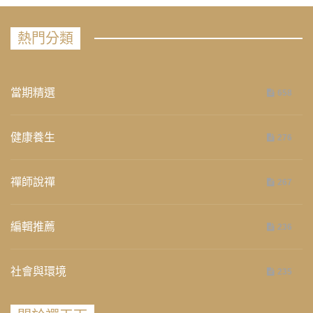
熱門分類
當期精選
658
健康養生
276
禪師說禪
267
編輯推薦
236
社會與環境
235