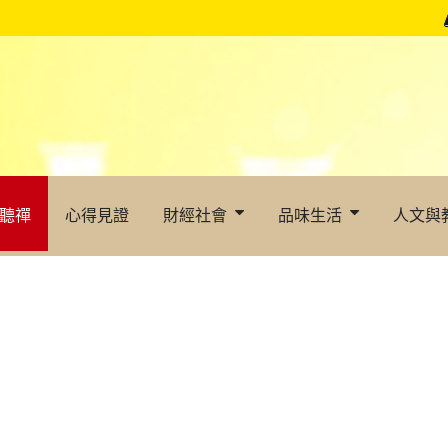
聽禪
心得見證
財經社會
品味生活
人文與