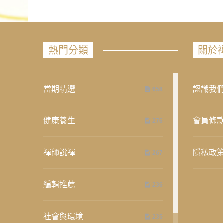
熱門分類
關於
當期精選
認識我
658
健康養生
會員條
276
禪師說禪
隱私政
267
編輯推薦
236
社會與環境
235