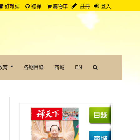
訂雜誌
聽禪
購物車
註冊
登入
教育
各期目錄
商城
EN