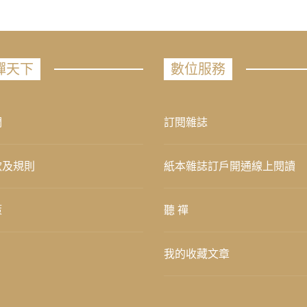
禪天下
數位服務
們
訂閱雜誌
款及規則
紙本雜誌訂戶開通線上閱讀
策
聽 禪
我的收藏文章