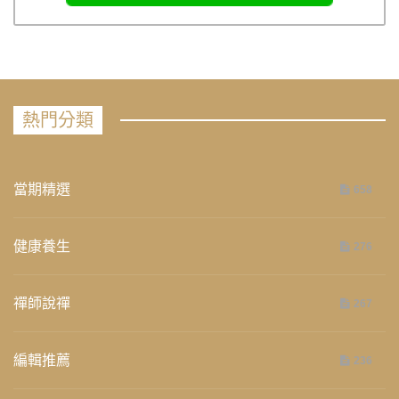
熱門分類
當期精選
658
健康養生
276
禪師說禪
267
編輯推薦
236