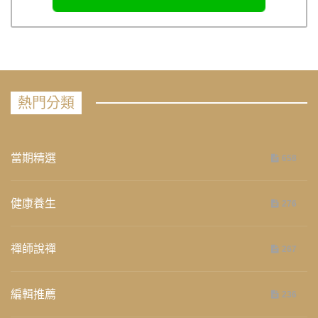
熱門分類
當期精選
658
健康養生
276
禪師說禪
267
編輯推薦
236