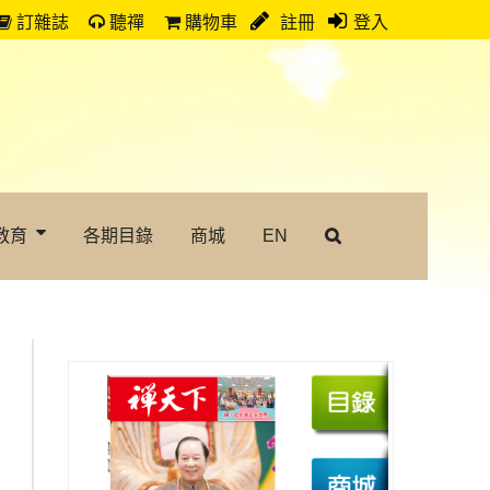
訂雜誌
聽禪
購物車
註冊
登入
教育
各期目錄
商城
EN