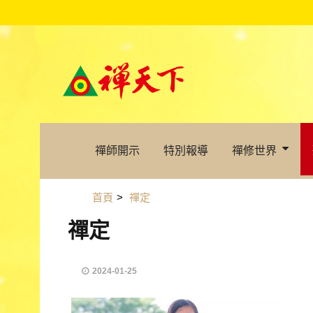
禪師開示
特別報導
禪修世界
首頁
>
禪定
禪定
2024-01-25