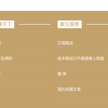
禪天下
數位服務
們
訂閱雜誌
款及規則
紙本雜誌訂戶開通線上閱讀
策
聽 禪
我的收藏文章