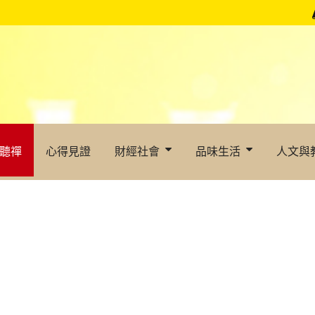
聽禪
心得見證
財經社會
品味生活
人文與