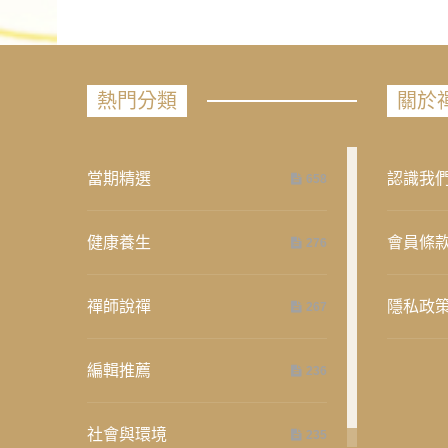
熱門分類
關於
當期精選
認識我
658
健康養生
會員條
276
禪師說禪
隱私政
267
編輯推薦
236
社會與環境
235