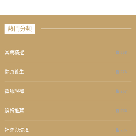
熱門分類
當期精選
658
健康養生
276
禪師說禪
267
編輯推薦
236
社會與環境
235