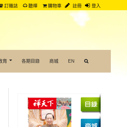
訂雜誌
聽禪
購物車
註冊
登入
教育
各期目錄
商城
EN