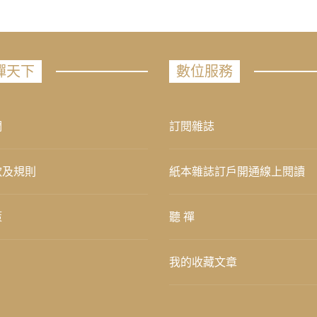
禪天下
數位服務
們
訂閱雜誌
款及規則
紙本雜誌訂戶開通線上閱讀
策
聽 禪
我的收藏文章