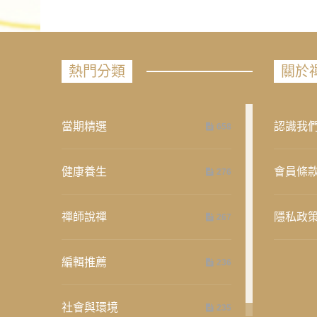
熱門分類
關於
當期精選
認識我
658
健康養生
會員條
276
禪師說禪
隱私政
267
編輯推薦
236
社會與環境
235