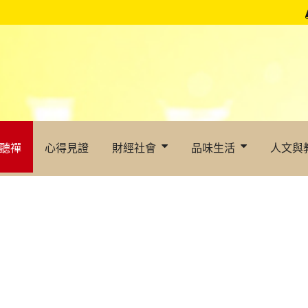
聽禪
心得見證
財經社會
品味生活
人文與