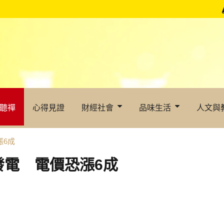
聽禪
心得見證
財經社會
品味生活
人文與
漲6成
發電 電價恐漲6成