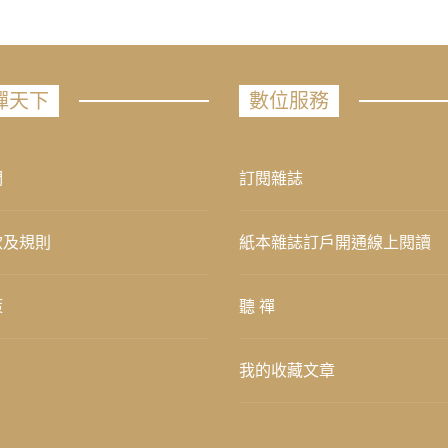
禪天下
數位服務
們
訂閱雜誌
款及規則
紙本雜誌訂戶開通線上閱讀
策
聽 禪
我的收藏文章