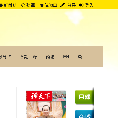
訂雜誌
聽禪
購物車
註冊
登入
教育
各期目錄
商城
EN