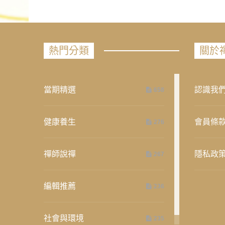
熱門分類
關於
當期精選
認識我
658
健康養生
會員條
276
禪師說禪
隱私政
267
編輯推薦
236
社會與環境
235