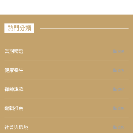
熱門分類
當期精選
658
健康養生
276
禪師說禪
267
編輯推薦
236
社會與環境
235