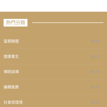
熱門分類
當期精選
658
健康養生
276
禪師說禪
267
編輯推薦
236
社會與環境
235