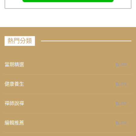
熱門分類
當期精選
658
健康養生
276
禪師說禪
267
編輯推薦
236