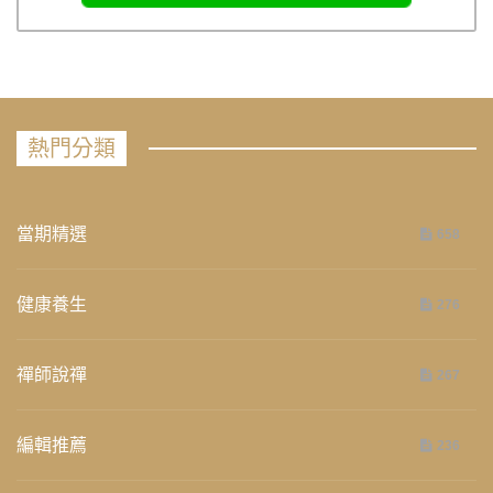
熱門分類
當期精選
658
健康養生
276
禪師說禪
267
編輯推薦
236