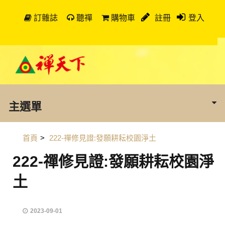
訂雜誌
聽禪
購物車
註冊
登入
主選單
首頁
>
222-禪修見證:發願耕耘校園淨土
222-禪修見證:發願耕耘校園淨
土
2023-09-01