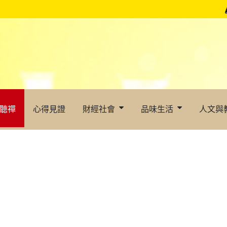
聽禪
心得見證
財經社會
品味生活
人文與