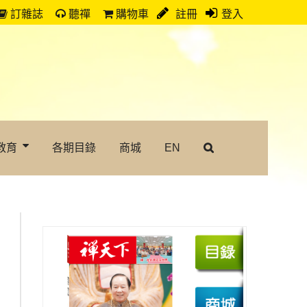
訂雜誌
聽禪
購物車
註冊
登入
教育
各期目錄
商城
EN