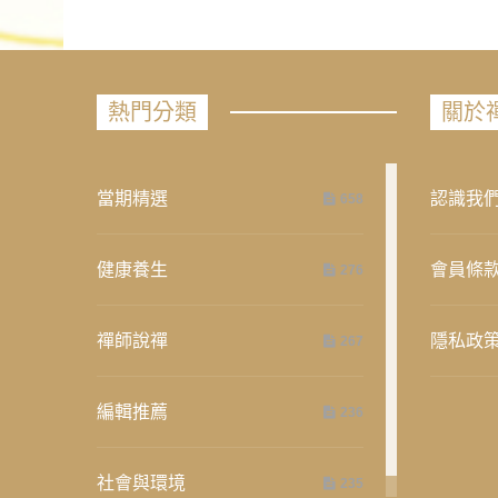
熱門分類
關於
當期精選
認識我
658
健康養生
會員條
276
禪師說禪
隱私政
267
編輯推薦
236
社會與環境
235