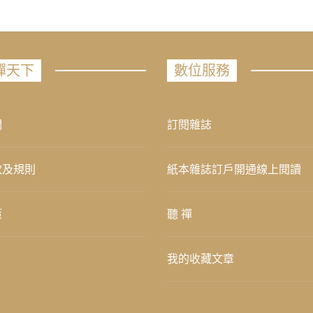
禪天下
數位服務
們
訂閱雜誌
款及規則
紙本雜誌訂戶開通線上閱讀
策
聽 禪
我的收藏文章