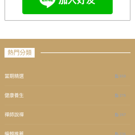
熱門分類
當期精選
658
健康養生
276
禪師說禪
267
編輯推薦
236