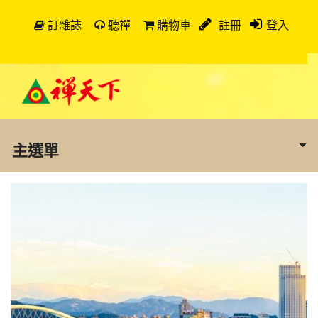
訂雜誌
聽禪
購物車
註冊
登入
主選單