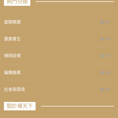
熱門分類
當期精選
658
健康養生
276
禪師說禪
267
編輯推薦
236
社會與環境
235
關於禪天下