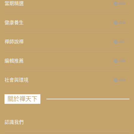
當期精選
658
健康養生
276
禪師說禪
267
編輯推薦
236
社會與環境
235
關於禪天下
認識我們