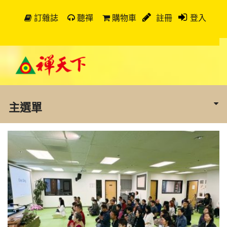
訂雜誌
聽禪
購物車
註冊
登入
主選單