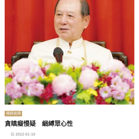
禪師說禪
貪瞋癡慢疑 綑縛眾心性
2022-01-10