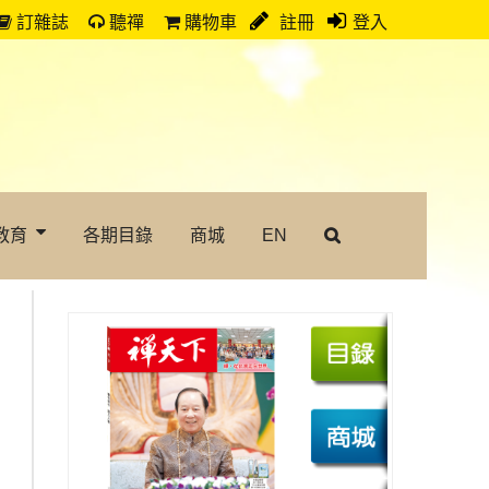
訂雜誌
聽禪
購物車
註冊
登入
教育
各期目錄
商城
EN