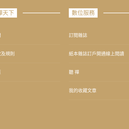
禪天下
數位服務
們
訂閱雜誌
款及規則
紙本雜誌訂戶開通線上閱讀
策
聽 禪
我的收藏文章