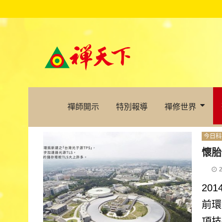
禪師開示
特別報導
禪修世界
今日科
懷胎
20
前環
項技