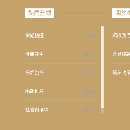
熱門分類
關於
當期精選
認識我
658
健康養生
會員條
276
禪師說禪
隱私政
267
編輯推薦
236
社會與環境
235