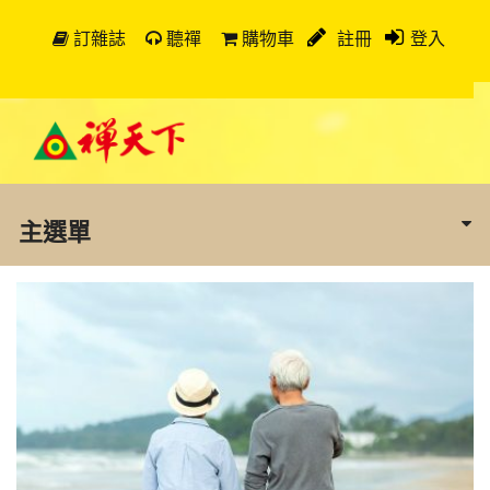
訂雜誌
聽禪
購物車
註冊
登入
主選單