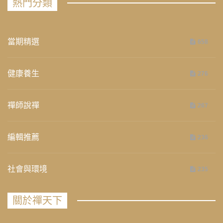
熱門分類
當期精選
658
健康養生
276
禪師說禪
267
編輯推薦
236
社會與環境
235
關於禪天下