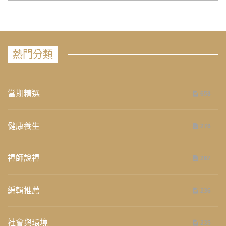
熱門分類
當期精選
658
健康養生
276
禪師說禪
267
編輯推薦
236
社會與環境
235