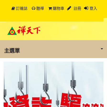
訂雜誌
聽禪
購物車
註冊
登入
主選單