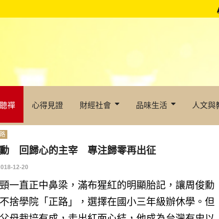
聽禪
心得見證
財經社會
品味生活
人文與
路
勳 回歸心的主宰 專注歸零再出征
2018-12-20
頸一直正中鼻梁，滿布猩紅的明顯胎記，讓周俊勳
不捨學院「正路」，選擇在國小三年級辦休學。但
父母栽培有成，走出紅面心結，他成為台灣有史以