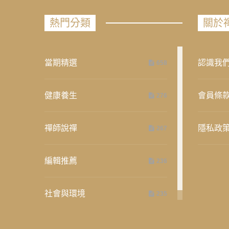
熱門分類
關於
當期精選
認識我
658
健康養生
會員條
276
禪師說禪
隱私政
267
編輯推薦
236
社會與環境
235