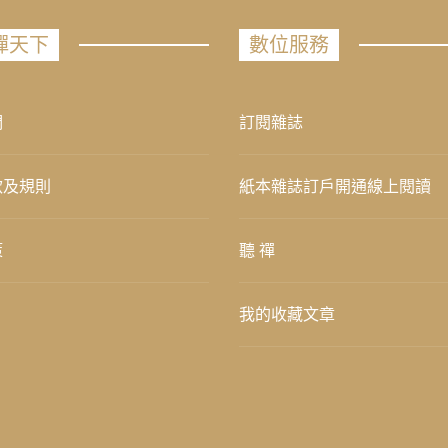
禪天下
數位服務
們
訂閱雜誌
款及規則
紙本雜誌訂戶開通線上閱讀
策
聽 禪
我的收藏文章