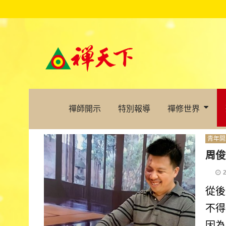
禪師開示
特別報導
禪修世界
青年開
周俊
從後
不得
因為