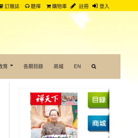
訂雜誌
聽禪
購物車
註冊
登入
教育
各期目錄
商城
EN