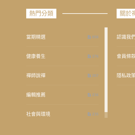
熱門分類
關於
當期精選
認識我
658
健康養生
會員條
276
禪師說禪
隱私政
267
編輯推薦
236
社會與環境
235