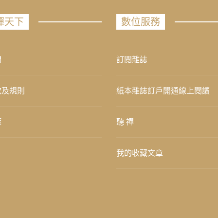
禪天下
數位服務
們
訂閱雜誌
款及規則
紙本雜誌訂戶開通線上閱讀
策
聽 禪
我的收藏文章