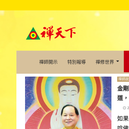
禪師開示
特別報導
禪修世界
禪師說
金剛
道，
如果
唸佛