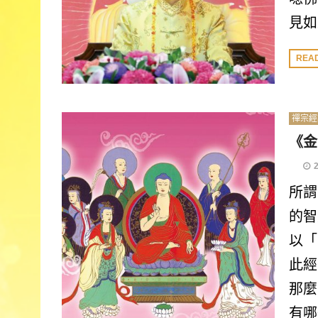
見如
REA
禪宗經
《金
所謂
的智
以「
此經
那麼
有哪