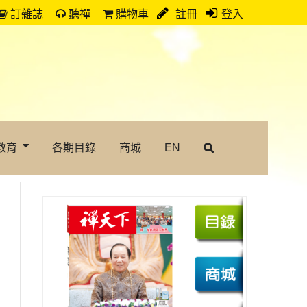
訂雜誌
聽禪
購物車
註冊
登入
教育
各期目錄
商城
EN