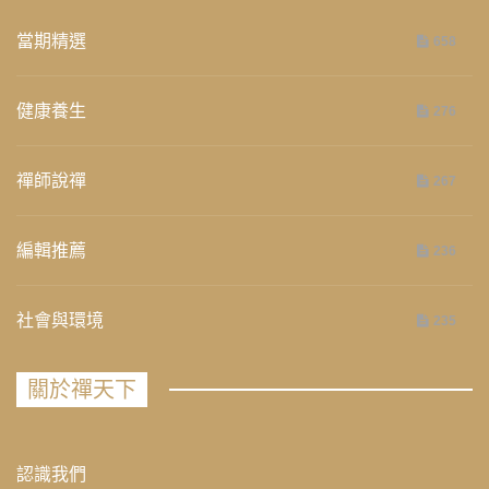
當期精選
658
健康養生
276
禪師說禪
267
編輯推薦
236
社會與環境
235
關於禪天下
認識我們