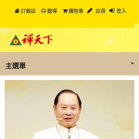
訂雜誌
聽禪
購物車
註冊
登入
主選單