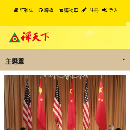
訂雜誌
聽禪
購物車
註冊
登入
主選單