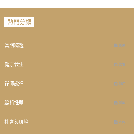
熱門分類
當期精選
658
健康養生
276
禪師說禪
267
編輯推薦
236
社會與環境
235