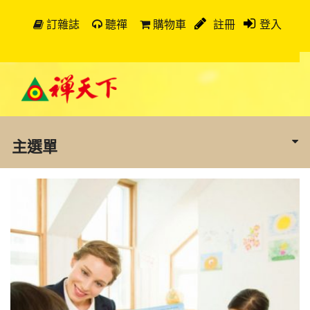
訂雜誌
聽禪
購物車
註冊
登入
主選單