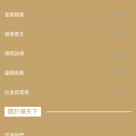
當期精選
658
健康養生
276
禪師說禪
267
編輯推薦
236
社會與環境
235
關於禪天下
認識我們