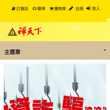
訂雜誌
聽禪
購物車
註冊
登入
主選單