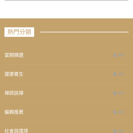
熱門分類
當期精選
658
健康養生
276
禪師說禪
267
編輯推薦
236
社會與環境
235