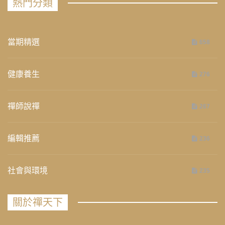
熱門分類
當期精選
658
健康養生
276
禪師說禪
267
編輯推薦
236
社會與環境
235
關於禪天下