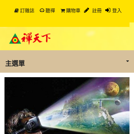
訂雜誌
聽禪
購物車
註冊
登入
主選單