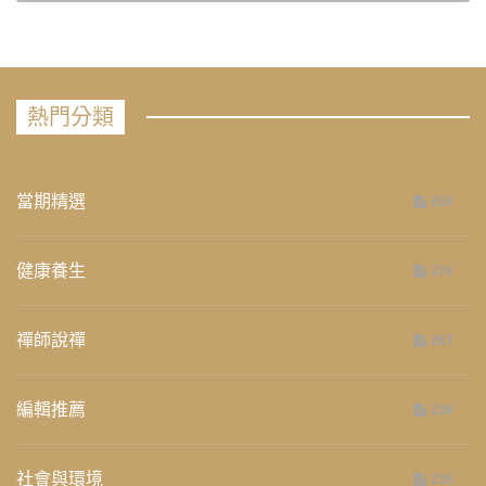
熱門分類
當期精選
658
健康養生
276
禪師說禪
267
編輯推薦
236
社會與環境
235