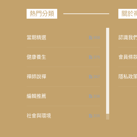
熱門分類
關於
當期精選
認識我
658
健康養生
會員條
275
禪師說禪
隱私政
267
編輯推薦
236
社會與環境
235