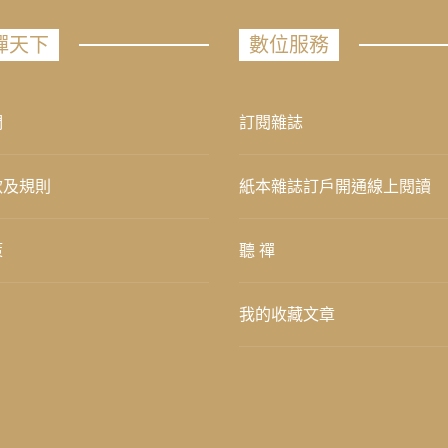
禪天下
數位服務
們
訂閱雜誌
款及規則
紙本雜誌訂戶開通線上閱讀
策
聽 禪
我的收藏文章