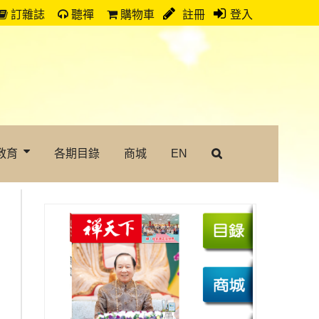
訂雜誌
聽禪
購物車
註冊
登入
教育
各期目錄
商城
EN