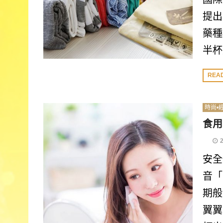
提出
藥種
半杯
REA
時尚•
食用
安全
音「
期般
翼翼