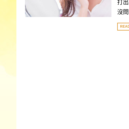
打出
沒問
REA