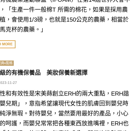
，「生產一件一般棉T 所需的棉花，如果是採用農
植，會使用1/3磅，也就是150公克的農藥，相當於
馬克杯的農藥。」
D MORE
經典•風格
級的有機保養品 美妝保養新選擇
2023-11-27
性和有效性是宋美蒔創立ERH的兩大重點，ERH諧
嬰兒期」，意指希望讓現代女性的肌膚回到嬰兒時
純淨無瑕。對待嬰兒，當然要用最好的產品，小心
的呵護，而嬰兒常常把各種東西放進嘴裡，ERH也