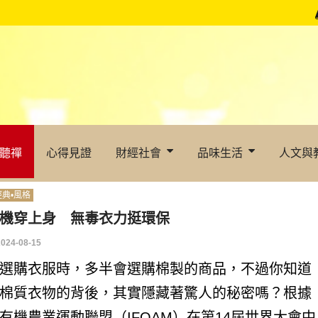
聽禪
心得見證
財經社會
品味生活
人文與
經典•風格
機穿上身 無毒衣力挺環保
2024-08-15
選購衣服時，多半會選購棉製的商品，不過你知道
棉質衣物的背後，其實隱藏著驚人的秘密嗎？根據
有機農業運動聯盟（IFOAM）在第14屆世界大會中