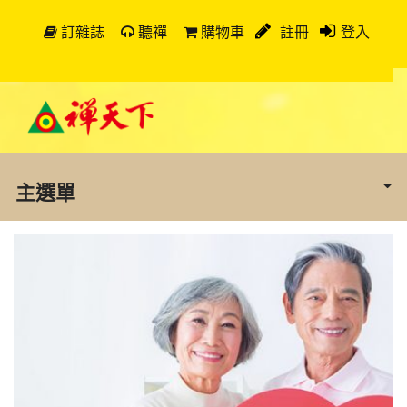
訂雜誌
聽禪
購物車
註冊
登入
主選單