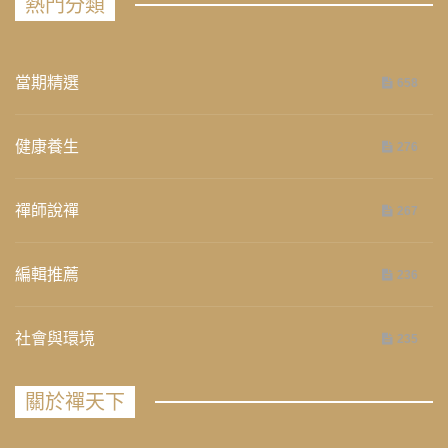
熱門分類
當期精選
658
健康養生
276
禪師說禪
267
編輯推薦
236
社會與環境
235
關於禪天下