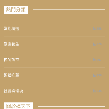
熱門分類
當期精選
658
健康養生
276
禪師說禪
267
編輯推薦
236
社會與環境
235
關於禪天下