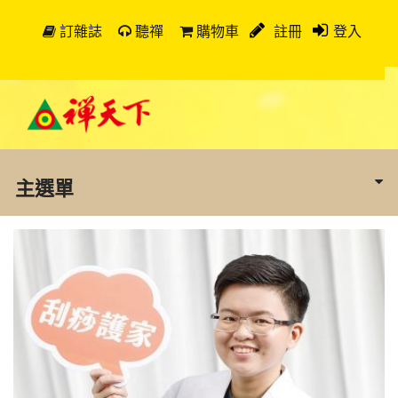
訂雜誌
聽禪
購物車
註冊
登入
主選單