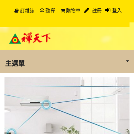
訂雜誌
聽禪
購物車
註冊
登入
主選單