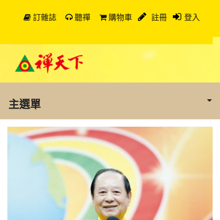
訂雜誌
聽禪
購物車
註冊
登入
主選單