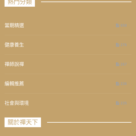
熱門分類
當期精選
658
健康養生
276
禪師說禪
267
編輯推薦
236
社會與環境
235
關於禪天下