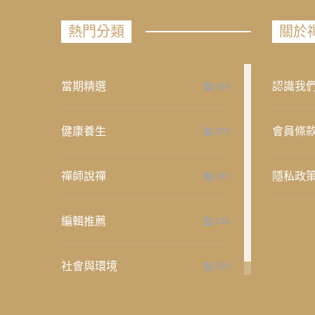
熱門分類
關於
當期精選
認識我
658
健康養生
會員條
276
禪師說禪
隱私政
267
編輯推薦
236
社會與環境
235