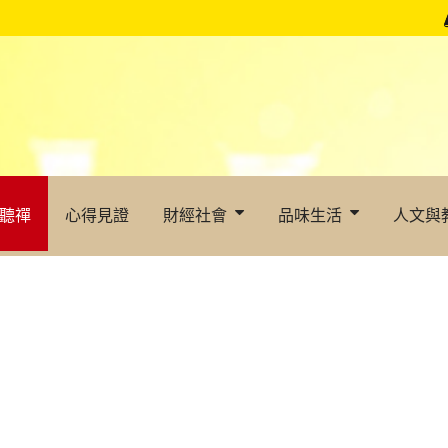
聽禪
心得見證
財經社會
品味生活
人文與