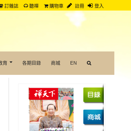
訂雜誌
聽禪
購物車
註冊
登入
教育
各期目錄
商城
EN