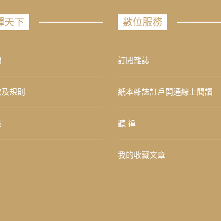
禪天下
數位服務
們
訂閱雜誌
款及規則
紙本雜誌訂戶開通線上閱讀
策
聽 禪
我的收藏文章