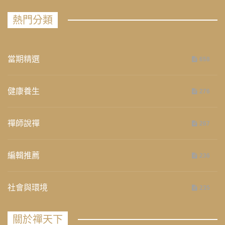
熱門分類
當期精選
658
健康養生
276
禪師說禪
267
編輯推薦
236
社會與環境
235
關於禪天下