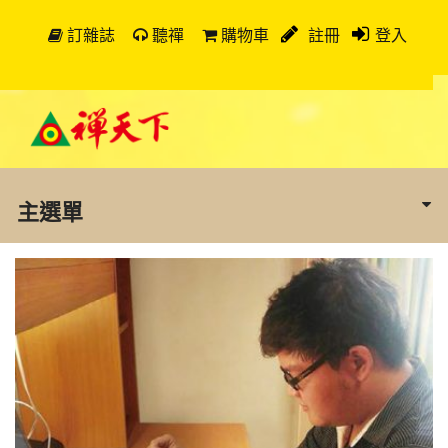
訂雜誌
聽禪
購物車
註冊
登入
主選單