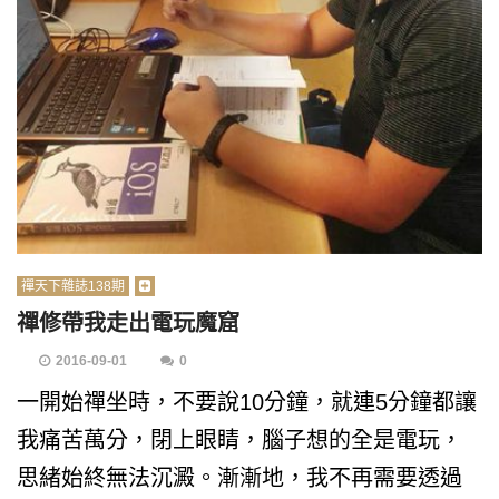
禪天下雜誌138期
禪修帶我走出電玩魔窟
2016-09-01
0
一開始禪坐時，不要說10分鐘，就連5分鐘都讓
我痛苦萬分，閉上眼睛，腦子想的全是電玩，
思緒始終無法沉澱。漸漸地，我不再需要透過