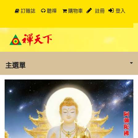
訂雜誌
聽禪
購物車
註冊
登入
主選單