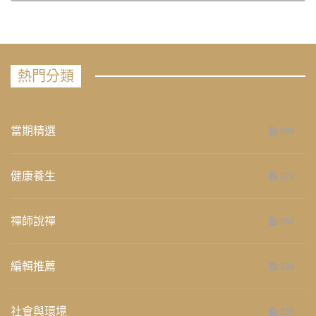
熱門分類
當期精選
658
健康養生
276
禪師說禪
267
編輯推薦
236
社會與環境
235