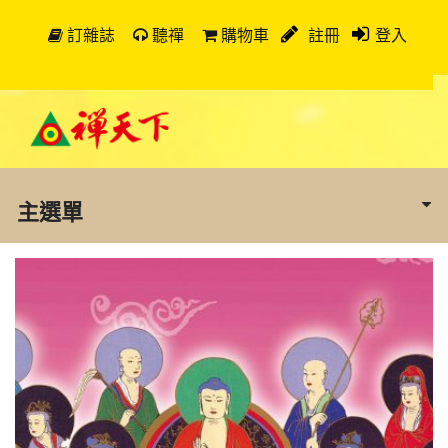
訂雜誌
聽禪
購物車
註冊
登入
主選單