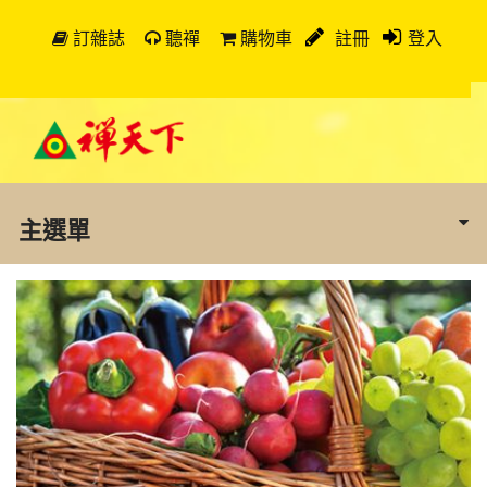
訂雜誌
聽禪
購物車
註冊
登入
主選單