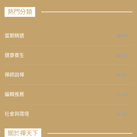
熱門分類
當期精選
658
健康養生
276
禪師說禪
267
編輯推薦
236
社會與環境
235
關於禪天下